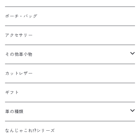
ポーチ・バッグ
アクセサリー
その他革小物
ファスナーの引き手
カットレザー
くるみボタン
ギフト
ストラップ
革の種類
キーホルダー
ドラムダイ
なんじゃこれ!?シリーズ