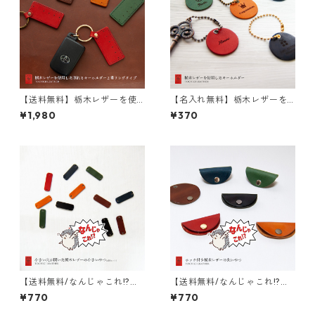
【送料無料】栃木レザーを使
【名入れ無料】栃木レザーを
用した測れるキーホルダー 2重
使用したキーホルダー
¥1,980
¥370
リングタイプ
【送料無料/なんじゃこれ!?シ
【送料無料/なんじゃこれ!?シ
リーズ】小さい穴が開いた栃
リーズ】ホック付き栃木レザ
¥770
¥770
木レザーの小さいやつ6個セッ
ーの丸いやつ 単品
ト