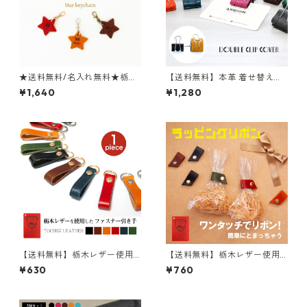
★送料無料/名入れ無料★栃木
【送料無料】本革 着せ替えダ
レザーを使用した星型キーホ
ブルクリップカバー 2個セット
¥1,640
¥1,280
ルダー★ファスナーの引き手
口幅25mm用 全13色
【送料無料】栃木レザー使用
【送料無料】栃木レザー使用
ファスナーの引き手 単品(1個)
ラッピングリボン 単品 全6色
¥630
¥760
シンプルタイプ 牛革 全6色
日本製