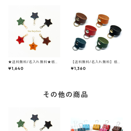
★送料無料/名入れ無料★栃木
【送料無料/名入れ無料】栃木
レザーを使用した星型キーホ
レザーを使用したバッグチャ
¥1,640
¥1,360
ルダー★ファスナーの引き手
ーム
その他の商品