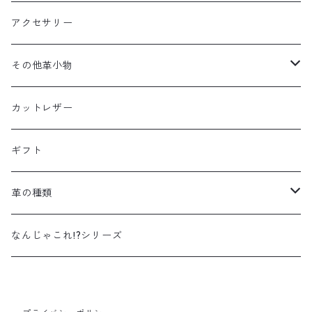
アクセサリー
その他革小物
ファスナーの引き手
カットレザー
くるみボタン
ギフト
ストラップ
革の種類
キーホルダー
ドラムダイ
なんじゃこれ!?シリーズ
栃木レザー